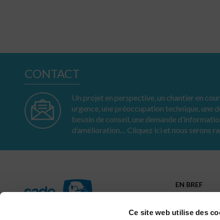
CONTACT
Un projet en perspective, un chantier en cours
urgence, une préoccupation technique, une
besoin de conseil, une demande d’informatio
d’amélioration… Cliquez ici et nous serons r
EN BREF
Profil
Ancrage
Ce site web utilise des co
Parcours