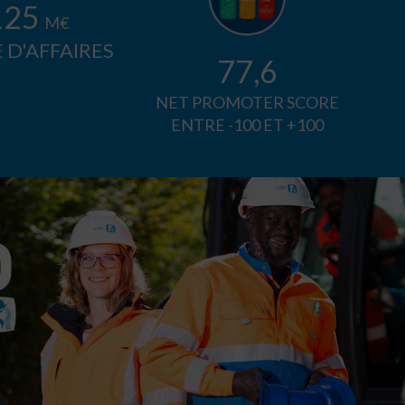
150
M€
 D'AFFAIRES
79,4
NET PROMOTER SCORE
ENTRE -100 ET +100