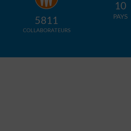
10
PAYS
5947
COLLABORATEURS
PROJETS