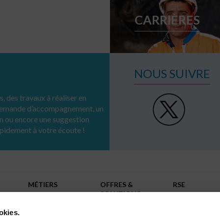
CARRIÈRES
NOUS SUIVRE
, des travaux à réaliser en
 demande d’accompagnement, un
n ou encore une suggestion
apidement à votre écoute !
MÉTIERS
OFFRES &
RSE
SOLUTIONS
Réseaux
INNOVATION
Collectivités territoriales
Infrastructures
okies.
Industriels
RÉFÉRENCES
Gestion de l’eau