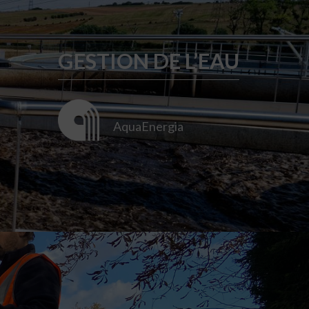
GESTION DE L’EAU
AquaEnergia