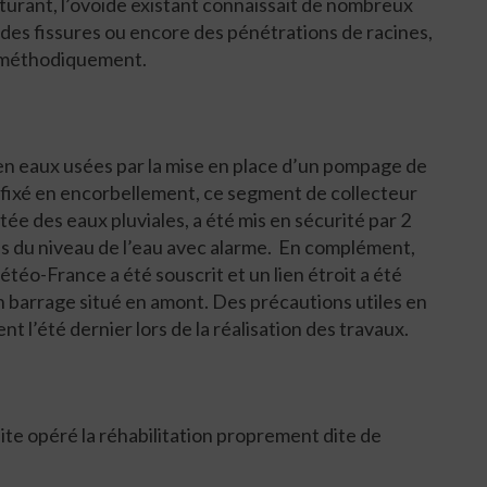
rant, l’ovoïde existant connaissait de nombreux
 des fissures ou encore des pénétrations de racines,
r méthodiquement.
n eaux usées par la mise en place d’un pompage de
fixé en encorbellement, ce segment de collecteur
ntée des eaux pluviales, a été mis en sécurité par 2
s du niveau de l’eau avec alarme. En complément,
éo-France a été souscrit et un lien étroit a été
un barrage situé en amont. Des précautions utiles en
nt l’été dernier lors de la réalisation des travaux.
te opéré la réhabilitation proprement dite de