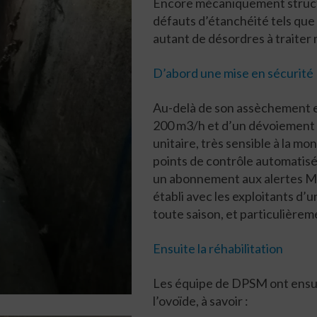
Encore mécaniquement structu
défauts d’étanchéité tels que
autant de désordres à traite
D’abord une mise en sécurité
Au-delà de son assèchement e
200 m3/h et d’un dévoiement 
unitaire, très sensible à la mo
points de contrôle automatisé
un abonnement aux alertes Mét
établi avec les exploitants d’
toute saison, et particulièreme
Ensuite la réhabilitation
Les équipe de DPSM ont ensui
l’ovoïde, à savoir :