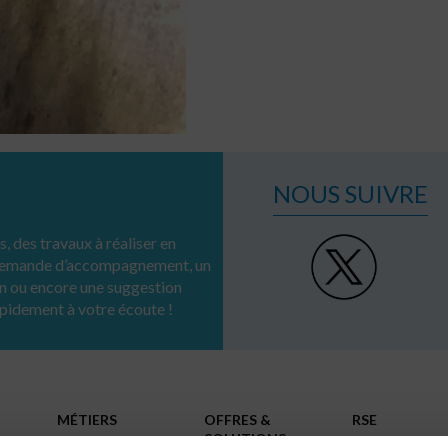
NOUS SUIVRE
, des travaux à réaliser en
 demande d’accompagnement, un
n ou encore une suggestion
apidement à votre écoute !
MÉTIERS
OFFRES &
RSE
SOLUTIONS