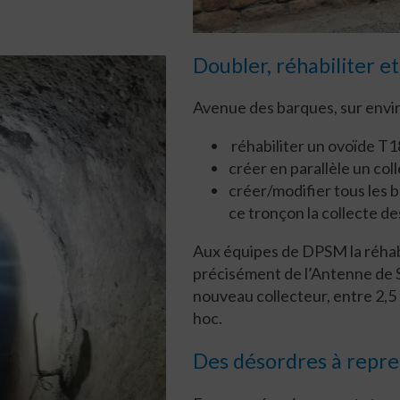
Doubler, réhabiliter e
Avenue des barques, sur environ
réhabiliter un ovoïde T1
créer en parallèle un col
créer/modifier tous les 
ce tronçon la collecte de
Aux équipes de DPSM la réhabil
précisément de l’Antenne de 
nouveau collecteur, entre 2,5
hoc.
Des désordres à repre