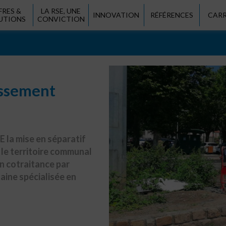
FRES &
LA RSE, UNE
INNOVATION
RÉFÉRENCES
CARR
UTIONS
CONVICTION
issement
 la mise en séparatif
 le territoire communal
n cotraitance par
aine spécialisée en