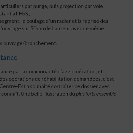
particuliers par purge, puis projection par voie
stant à l’H
S ;
2
segment, le coulage d’un radier et la reprise des
 l’ouvrage sur 50 cm de hauteur avec ce même
ons ouvrage/branchement.
itance
é lancé par la communauté d’agglomération, et
 des opérations de réhabilitation demandées, c’est
Centre-Est a souhaité co-traiter ce dossier avec
connaît. Une belle illustration du
plus forts ensemble