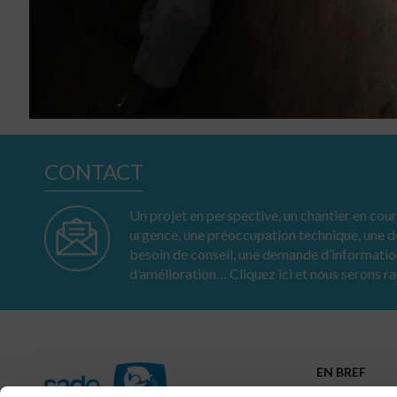
CONTACT
Un projet en perspective, un chantier en cours
urgence, une préoccupation technique, une
besoin de conseil, une demande d’informatio
d’amélioration… Cliquez ici et nous serons r
EN BREF