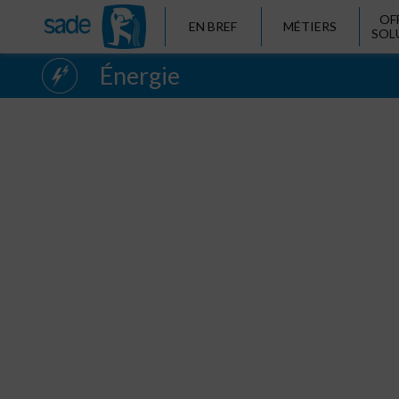
OF
EN BREF
MÉTIERS
SOL
Énergie
Electricité
Réseaux de transport
Réseaux de distribution
Hydroélectricité