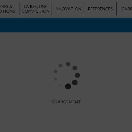
FRES &
LA RSE, UNE
INNOVATION
RÉFÉRENCES
CARR
UTIONS
CONVICTION
Gaz
Chauffage urba
CHARGEMENT