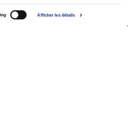
a SADE. Ces messages sont émis dans le but de passer de
ing
Afficher les détails
CARRIÈRES
ACTUALITÉS
CONTACT
es
Ι
Charte fournisseurs
Ι
Médiateur de la