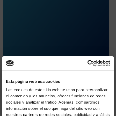
Acerca de
Esta página web usa cookies
Las cookies de este sitio web se usan para personalizar
el contenido y los anuncios, ofrecer funciones de redes
251, bd Mireille Lauze – CS 50056
sociales y analizar el tráfico. Además, compartimos
13010 Marseille Cedex 10
información sobre el uso que haga del sitio web con
04 91 80 85 85
nuestros partners de redes sociales, publicidad y análisis