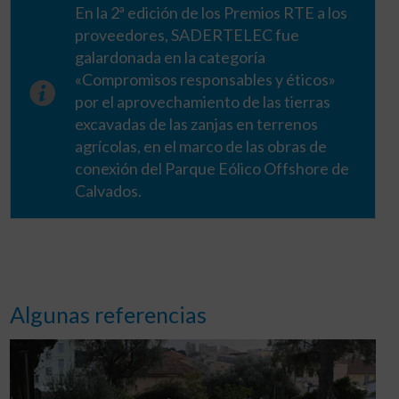
En la 2ª edición de los Premios RTE a los
proveedores, SADERTELEC fue
galardonada en la categoría
«Compromisos responsables y éticos»
por el aprovechamiento de las tierras
excavadas de las zanjas en terrenos
agrícolas, en el marco de las obras de
conexión del Parque Eólico Offshore de
Calvados.
Algunas referencias