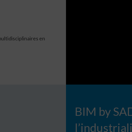
ultidisciplinaires en
BIM by SADE
l’industrial