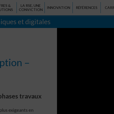
FRES &
LA RSE, UNE
INNOVATION
RÉFÉRENCES
CARR
UTIONS
CONVICTION
iques et digitales
ption –
phases travaux
plus exigeants en