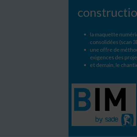
constructi
la maquette numériq
consolidées (scan 
une offre de métho
exigences des proje
et demain, le chant