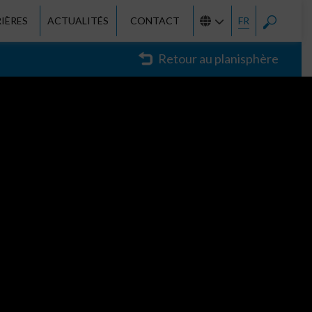
IÈRES
ACTUALITÉS
CONTACT
FR
Retour au planisphère