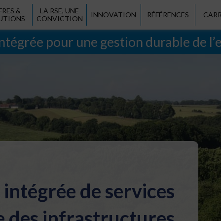
FRES &
LA RSE, UNE
INNOVATION
RÉFÉRENCES
CARR
UTIONS
CONVICTION
tégrée pour une gestion durable de l’
 intégrée de services
 des infrastructures