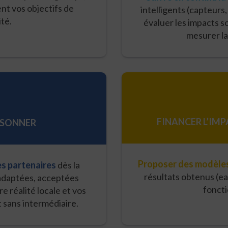
t vos objectifs de
intelligents (capteurs,
té.
évaluer les impacts 
mesurer la
FINANCER L’IM
ISONNER
Proposer des modèle
les partenaires
dès la
résultats obtenus (e
 adaptées, acceptées
fonct
e réalité locale et vos
t sans intermédiaire.