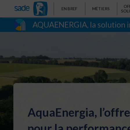
OF
EN BREF
MÉTIERS
SOL
AQUAENERGIA, la solution in
AquaEnergia, l’offre
pour la performance