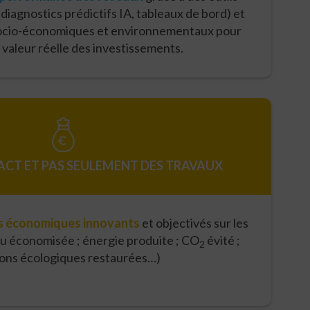
 diagnostics prédictifs IA, tableaux de bord) et
socio-économiques et environnementaux pour
 valeur réelle des investissements.
PACT ET PAS SEULEMENT DES TRAVAUX
s économiques innovants
et objectivés sur les
au économisée ; énergie produite ; CO
évité ;
2
ions écologiques restaurées…)