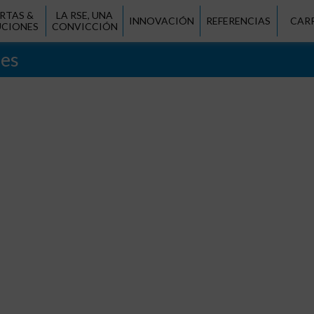
RTAS &
LA RSE, UNA
INNOVACIÓN
REFERENCIAS
CAR
UCIONES
CONVICCIÓN
nes