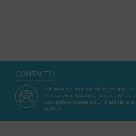
CONTACTO
¿Un proyecto en perspectiva o en curso? ¿Un
técnica? ¿Necesidad de asistencia, asesora
una sugerencia de mejora…? ¡Haga clic aquí 
posible!