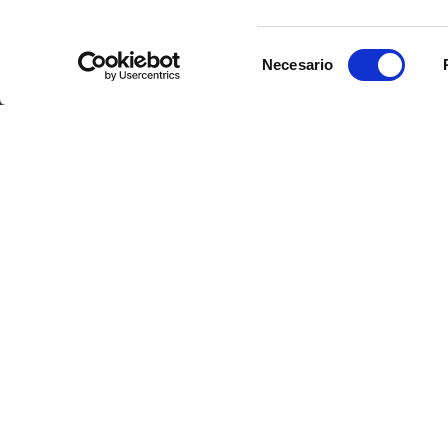
Se nos ha informado del envío de correos electrónicos por in
CONTACTO
pedidos falsos haciéndose pasar por nuestra empresa.
Leer 
Selección
Necesario
de
¿Un proyecto en perspectiva o en curso? ¿Un
consentimiento
técnica? ¿Necesidad de asistencia, asesora
una sugerencia de mejora…? ¡Haga clic aquí 
posible!
PRESENTAC
Perfil
Presencia
Trayectoria
23-25 av. du Docteur Lannelongue
75014 Paris
Aviso legal
Ι
Código de ética
Ι
Índice de igualdad prof
derechos reservados