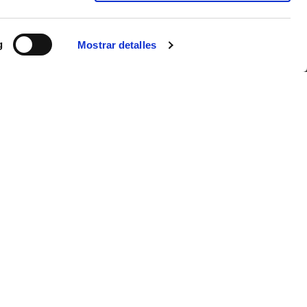
DE. Estos mensajes se envían con el objetivo de hacer
g
Mostrar detalles
NOVEDADES
CONTACTO
N
Relación con los proveedores
© 2021 Todos los