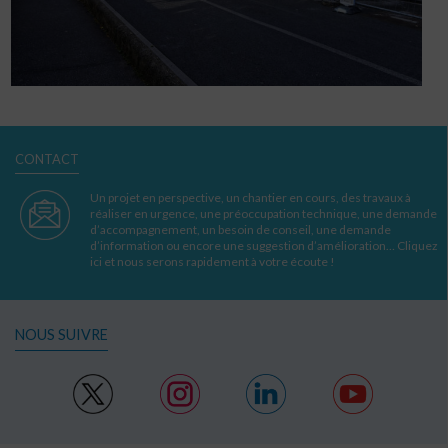
CONTACT
Un projet en perspective, un chantier en cours, des travaux à
réaliser en urgence, une préoccupation technique, une demande
d’accompagnement, un besoin de conseil, une demande
d’information ou encore une suggestion d’amélioration… Cliquez
ici et nous serons rapidement à votre écoute !
NOUS SUIVRE