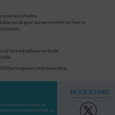
e pour les échelles.
tables en largeur qui permettent de fixer et
nclinaison.
 surface métallique verticale,
chelle.
 2019 protégeant cette innovation.
NOUS SUIVRE
, des travaux à réaliser en
 demande d’accompagnement, un