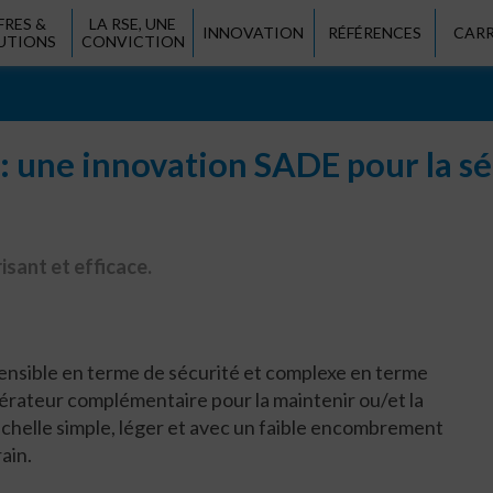
FRES &
LA RSE, UNE
INNOVATION
RÉFÉRENCES
CARR
UTIONS
CONVICTION
: une innovation SADE pour la séc
isant et efficace.
t sensible en terme de sécurité et complexe en terme
pérateur complémentaire pour la maintenir ou/et la
 échelle simple, léger et avec un faible encombrement
ain.