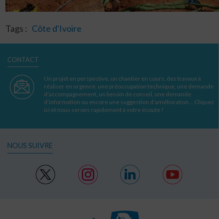
Tags :
Côte d'Ivoire
CONTACT
Un projet en perspective, un chantier en cours, des travaux à
réaliser en urgence, une préoccupation technique, une demande
d’accompagnement, un besoin de conseil, une demande
d’information ou encore une suggestion d’amélioration… Cliquez
ici et nous serons rapidement à votre écoute !
NOUS SUIVRE