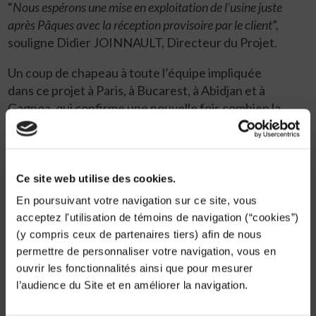
“
Nous espérons une mise en exploitation de l’usine juste
après Pâques avec la réception provisoire par le client
”,
souligne Didier JOINNAULT, Directeur du Projet.
Un coup de chapeau à toute l’équipe impliquée
dans ce projet à Paris, à Bucarest, à Abidjan et à
Gagnoa, qui confirme une nouvelle fois combien la
synergie est un facteur de succès. Un salut tout
particulier est adressé aux ingénieurs de SIng
présents sur place qui sont intervenus avec
flegme et professionnalisme dans un contexte
Ce site web utilise des cookies.
perturbé au cours de ces trois dernières semaines.
En poursuivant votre navigation sur ce site, vous
acceptez l'utilisation de témoins de navigation (“cookies”)
Encore une illustration de l’utilité des missions de
(y compris ceux de partenaires tiers) afin de nous
la SADE pour les populations.
permettre de personnaliser votre navigation, vous en
ouvrir les fonctionnalités ainsi que pour mesurer
Fiers d’être pro dans le Groupe SADE !
l’audience du Site et en améliorer la navigation.