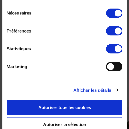
Le message d’
Olivier
Sélection
Nécessaires
CAUMARTIN, Directeur de la
du
Zone AMI
consentement
“
Bravo ! Nous sommes très fiers de
Préférences
vous !
”
Le mot de
Philippe VOISIN, DGA en
Statistiques
charge de l’International et des
Télécoms
Marketing
“
Super travail pour conclure un beau
projet. Bravo à tous pour réaliser ce qui
est un axe principal de notre raison
Afficher les détails
d’être
”
Autoriser tous les cookies
Autoriser la sélection