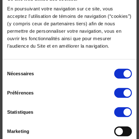
En poursuivant votre navigation sur ce site, vous
Depuis que s’est-il passé ?
acceptez l'utilisation de témoins de navigation (“cookies”)
(y compris ceux de partenaires tiers) afin de nous
Le 24 décembre, cette canalisation casse de
permettre de personnaliser votre navigation, vous en
nouveau à 4 endroits différents sur son tracé. Le
ouvrir les fonctionnalités ainsi que pour mesurer
SITEUMHAL appelle la SADE pour intervenir en
l’audience du Site et en améliorer la navigation.
urgence. Sébastien GILLES se rend sur place pour
identifier les travaux : 400 m de canalisations sont
cette fois-ci concernés.
Sélection
Nécessaires
du
Le temps de se fournir en matériaux… Et dès le
consentement
lundi 28 décembre, les équipes interviennent pour
Préférences
réaliser, sur 400 m, une canalisation de secours en
⌀ 250 mm. Le service est rendu !
Statistiques
Cette opération fournit une démonstration
®
éclatante de l’intérêt de l’offre CANASCAN
Marketing
pour nos clients.