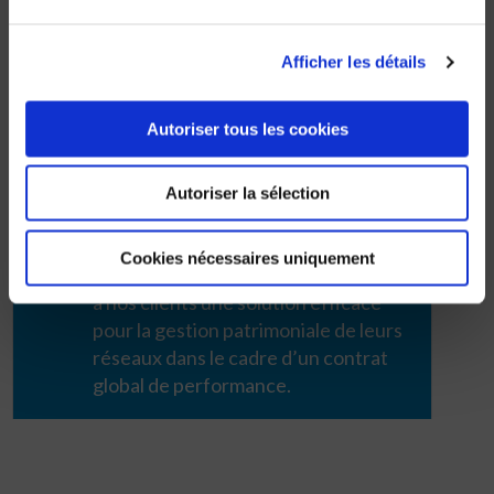
L’appel d’offres pour le remplacement de ces 4 km
de canalisations dégradées devrait sortir
Afficher les détails
prochainement.
Autoriser tous les cookies
Le mot de Yves
FORZINI
Autoriser la sélection
Avec CANASCAN®, le mot
anticipation prend tout son sens.
Cookies nécessaires uniquement
Avec CANASCAN®, nous apportons
à nos clients une solution efficace
pour la gestion patrimoniale de leurs
réseaux dans le cadre d’un contrat
global de performance.