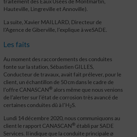
traitement des Eaux Usées de Montmartin,
Hauteville, Lingreville et Annoville).
La suite, Xavier MAILLARD, Directeur de
l’Agence de Giberville, l’explique à weSADE.
Les faits
Au moment des raccordements des conduites
fonte sur la station, Sébastien GILLES,
Conducteur de travaux, avait fait prélever, pour le
client, un échantillon de 50 cm dans le cadre de
®
l’offre CANASCAN
alors même que nous venions
de l’alerter sur l’état de corrosion très avancé de
certaines conduites dû à l’H
S.
2
Lundi 14 décembre 2020, nous communiquons au
®
client le rapport CANASCAN
établi par SADE
Services. Il indique que la conduite principale ⌀