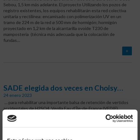
Sebou, 1,5 km más adelante. El proyecto Utilizando los pozos de
registro existentes, los equipos rehabilitarán esta red colectiva
unitaria y rectilínea: encamisado con polimerización UV en un
tramo de 224 m de la red ⌀ 500 mm de hormigón; hormigón
proyectado en 1,2 km de la alcantarilla ovoide T230 de
mampostería (técnica más adecuada que la colocación de
fundas…
+
SADE elegida dos veces en Choisy…
24 enero 2023
… para rehabilitar una importante balsa de retención de vertidos
accidentales de H2SO4. Veolia Eau d’Île-de-France (VEDIF),
delegada por el Syndicat des Eaux de Île-de-France (SEDIF), no
sólo es responsable de la prestación del servicio público de agua
potable, sino también del mantenimiento de las infraestructuras.
En este contexto, VEDIF recurrió a la Agencia de Obras Civiles y
Trabajos Especiales de la DR Ouest para utilizar el sistema