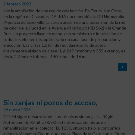
2 febrero 2023
con la ampliación de una red de calefacción. En Fleury-sur-Orne,
en la región de Calvados, DALKIA encomendó a la DR Normandía
(Agencia de Giberville) la construcción de una extensión de la red
de calor de la ciudad en la Avenue d’Harcourt (RD 562) y la Grande
Rue. Un proyecto llave en mano, con suministro e instalación de
todos los elementos, optimizado en cada fase de preparación y
ejecución. Las cifras 1.1 km de red ida/retorno de acero
previamente aislado de clase II, ø 219 interior y ø 355 exterior, es
decir, 2.2 km de tuberías. 140 tubos de 16 m…
+
Sin zanjas ni pozos de acceso,
26 enero 2023
CTHM sigue desarrollando sus técnicas sin zanja. La Régie
Autonome de Kénitra (RAK) está efectuando obras de
rehabilitación en el colector D, T230, situado bajo la concurrida
avenida Mohamed Diouri, que une la Place de la Gare con el Oued