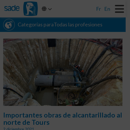
Fr
En
Categorías paraTodas las profesiones
Importantes obras de alcantarillado al
norte de Tours
2 diciembre 2021