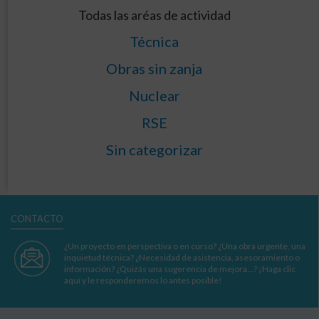
Todas las aréas de actividad
Técnica
Obras sin zanja
Nuclear
RSE
Sin categorizar
CONTACTO
¿Un proyecto en perspectiva o en curso? ¿Una obra urgente, una
inquietud técnica? ¿Necesidad de asistencia, asesoramiento o
información? ¿Quizás una sugerencia de mejora…? ¡Haga clic
aquí y le responderemos lo antes posible!