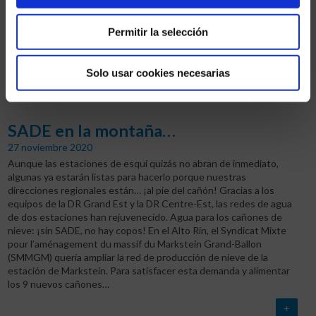
ciudad. Para aumentar su capacidad, se trata de sustituir una…
Permitir la selección
+
Solo usar cookies necesarias
SADE en la montaña…
27 noviembre 2020
Aunque las estaciones de esquí quizás no abran de inmediato,
algunas ya estarán listas para hacerlo porque nuestras
direcciones regionales están… ¡al pie del cañón! Gracias a los
equipos de la DR Grand Est y la DR Centre-Est, las redes de agua
de dos estaciones han rejuvenecido. Agua para los cañones de
nieve: ¡sin SADE, no hay copos! En el Alto Rin, el Syndicat Mixte
pour l’aménagement du massif du Markstein Grand-Ballon
(SMMGM) quería ampliar la red de producción de nieve de la
estación de Markstein. Para satisfacer esta demanda y alimentar
los 9 nuevos cañones…
+