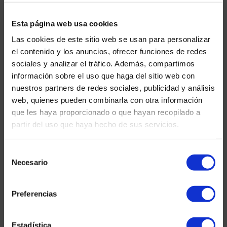
rehabilitación poco agradable.
Esta página web usa cookies
Dos fases
Las cookies de este sitio web se usan para personalizar
el contenido y los anuncios, ofrecer funciones de redes
Los 150 m por rehabilitar tienen 2 m de alto y 1 m de
sociales y analizar el tráfico. Además, compartimos
ancho, aunque su constitución es ligeramente
información sobre el uso que haga del sitio web con
distinta: 100 m son un ovoide de hormigón colado in
nuestros partners de redes sociales, publicidad y análisis
situ y los 50 m restantes son una U invertida de
web, quienes pueden combinarla con otra información
piedras de cantería por debajo de las vías férreas.
que les haya proporcionado o que hayan recopilado a
Unos tramos que, a excepción de las inyecciones de
partir del uso que haya hecho de sus servicios.
encoladura, exigieron tratamientos diferenciados.
Selección
Unas inyecciones de encoladura en
Necesario
de
común
consentimiento
Preferencias
Después de limpiar los escombros, los 150 m por
rehabilitar recibieron inyecciones de encoladura,
Estadística
también llamadas inyecciones de regeneración. La