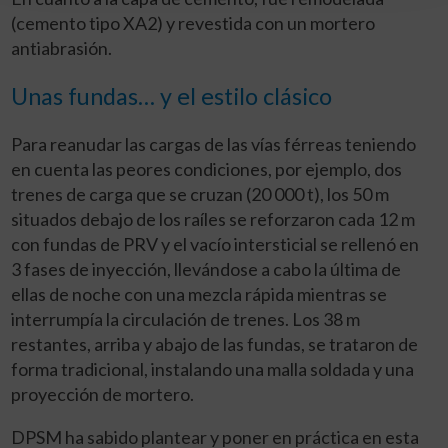
(cemento tipo XA2) y revestida con un mortero
antiabrasión.
Unas fundas… y el estilo clásico
Para reanudar las cargas de las vías férreas teniendo
en cuenta las peores condiciones, por ejemplo, dos
trenes de carga que se cruzan (20 000 t), los 50 m
situados debajo de los raíles se reforzaron cada 12 m
con fundas de PRV y el vacío intersticial se rellenó en
3 fases de inyección, llevándose a cabo la última de
ellas de noche con una mezcla rápida mientras se
interrumpía la circulación de trenes. Los 38 m
restantes, arriba y abajo de las fundas, se trataron de
forma tradicional, instalando una malla soldada y una
proyección de mortero.
DPSM ha sabido plantear y poner en práctica en esta