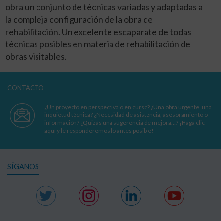
obra un conjunto de técnicas variadas y adaptadas a
la compleja configuración de la obra de
rehabilitación. Un excelente escaparate de todas
técnicas posibles en materia de rehabilitación de
obras visitables.
CONTACTO
¿Un proyecto en perspectiva o en curso? ¿Una obra urgente, una
inquietud técnica? ¿Necesidad de asistencia, asesoramiento o
información? ¿Quizás una sugerencia de mejora…? ¡Haga clic
aquí y le responderemos lo antes posible!
SÍGANOS