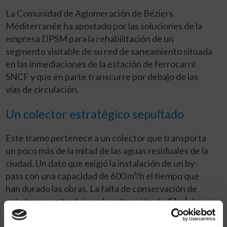
La Comunidad de Aglomeración de Béziers
Méditerranée ha apostado por las soluciones de la
empresa DPSM para la rehabilitación de un
segmento visitable de su red de saneamiento situada
en las inmediaciones de la estación de ferrocarril
SNCF y que en parte transcurre por debajo de las
vías de circulación.
Un colector estratégico sepultado
Este tramo pertenece a un colector que transporta
un poco más de la mitad de las aguas residuales de la
ciudad. Un dato que exigió la instalación de un by-
pass con una capacidad de 600 m³/h el tiempo que
han durado las obras. La falta de conservación de
este tramo se tradujo en la extracción de 47 m³ de
escombros y otros desechos por parte de los equipos
de DPSM, un requisito previo a las operaciones de