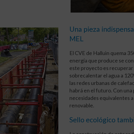
Una pieza indispensa
MEL
El CVE de Halluin quema 350
energía que produce se conv
este proyecto es recuperar 
sobrecalentar el agua a 120º
las redes urbanas de calefac
habrá en el futuro. Con una
necesidades equivalentes a 
renovable.
Sello ecológico tam
La construcción de esta red