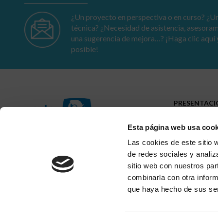
¿Un proyecto en perspectiva o en curso? ¿Un
técnica? ¿Necesidad de asistencia, asesora
una sugerencia de mejora…? ¡Haga clic aquí 
posible!
PRESENTAC
Perfil
Esta página web usa cook
Presencia
Trayectoria
23-25 av. du Docteur Lannelongue
Las cookies de este sitio 
75014 Paris
de redes sociales y analiz
sitio web con nuestros par
combinarla con otra inform
Aviso legal
Ι
Código de ética
Ι
Índice de igualdad prof
derechos reservados
que haya hecho de sus ser
Alerta de Fraude
Se nos ha informado del envío de correos electrónicos por in