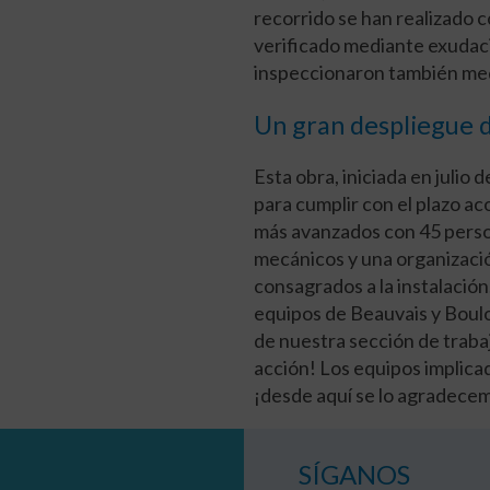
recorrido se han realizado 
verificado mediante exudació
inspeccionaron también med
Un gran despliegue d
Esta obra, iniciada en julio
para cumplir con el plazo a
más avanzados con 45 perso
mecánicos y una organizació
consagrados a la instalación.
equipos de Beauvais y Boul
de nuestra sección de trabaj
acción! Los equipos implica
¡desde aquí se lo agradece
SÍGANOS