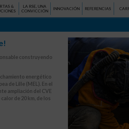
RTAS &
LA RSE, UNA
INNOVACIÓN
REFERENCIAS
CAR
UCIONES
CONVICCIÓN
e!
sponsable construyendo
vechamiento energético
ea de Lille (MEL). En el
ante ampliación del CVE
 calor de 20 km, de los