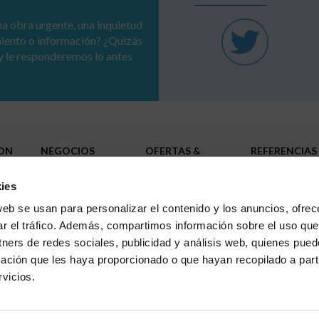
a obra urgente, una inquietud
miento o información? ¿Quizás
y le responderemos lo antes
ION
NEGOCIOS
OFERTAS &
REFERENCIAS
SOLUCIONES
Redes
RSE
Administraciones públicas
ies
Infraestructuras
Industrias
TRABAJA CO
web se usan para personalizar el contenido y los anuncios, ofrec
NOSOTROS
Grandes infraestructuras
ar el tráfico. Además, compartimos información sobre el uso que
tners de redes sociales, publicidad y análisis web, quienes pue
ación que les haya proporcionado o que hayan recopilado a parti
esional Mujeres – Hombres
Ι
Protección de Datos Personales
Ι
vicios.
dividuos que se hacen pasar fraudulentamente por empleados de SA