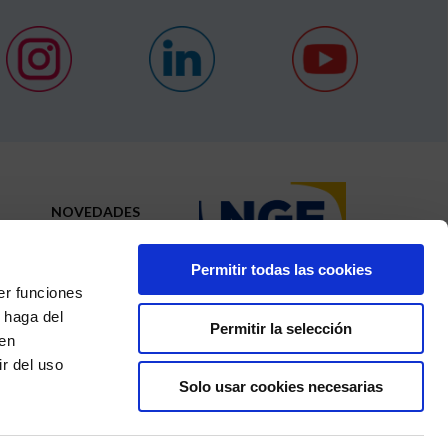
NOVEDADES
CONTACTO
Permitir todas las cookies
N
er funciones
 haga del
Permitir la selección
den
r del uso
Relación con los proveedores
© 2021 Todos los
×
Solo usar cookies necesarias
DE. Estos mensajes se envían con el objetivo de hacer