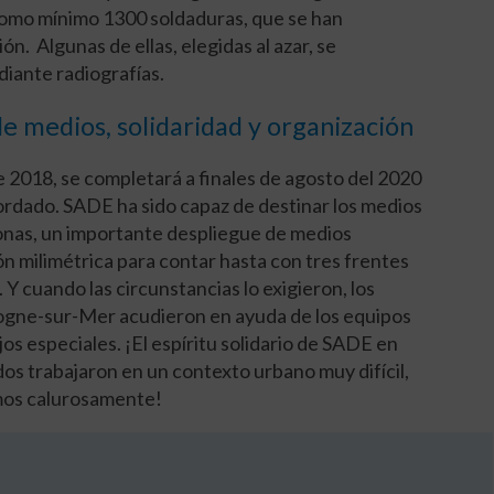
como mínimo 1300 soldaduras, que se han
n. Algunas de ellas, elegidas al azar, se
iante radiografías.
e medios, solidaridad y organización
 de 2018, se completará a finales de agosto del 2020
cordado. SADE ha sido capaz de destinar los medios
nas, un importante despliegue de medios
n milimétrica para contar hasta con tres frentes
 Y cuando las circunstancias lo exigieron, los
ogne-sur-Mer acudieron en ayuda de los equipos
os especiales. ¡El espíritu solidario de SADE en
dos trabajaron en un contexto urbano muy difícil,
mos calurosamente!