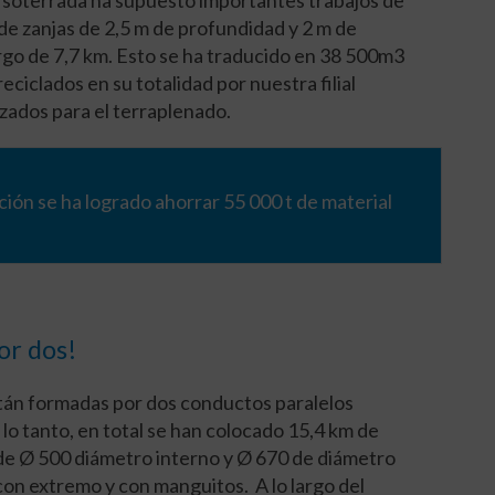
de zanjas de 2,5 m de profundidad y 2 m de
argo de 7,7 km. Esto se ha traducido en 38 500m
3
ciclados en su totalidad por nuestra filial
ados para el terraplenado.
ción se ha logrado ahorrar 55 000 t de material
or dos!
stán formadas por dos conductos paralelos
r lo tanto, en total se han colocado 15,4 km de
de Ø 500 diámetro interno y Ø 670 de diámetro
on extremo y con manguitos. A lo largo del