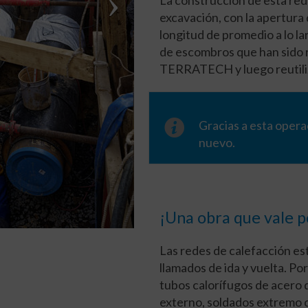
excavación, con la apertura 
longitud de promedio a lo l
de escombros que han sido re
TERRATECH y luego reutiliz
Gracias a esta opera
nuevo.
¡Una obra que vale p
Las redes de calefacción e
llamados de ida y vuelta. Po
tubos calorífugos de acero 
externo, soldados extremo c