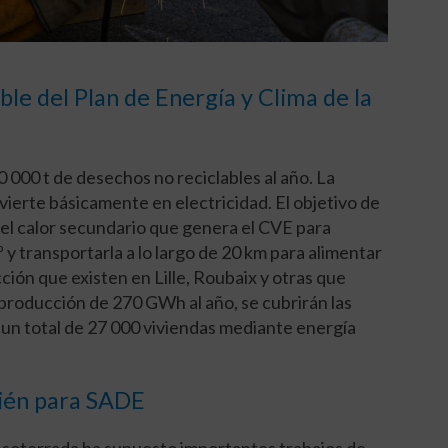
ble del Plan de Energía y Clima de la
 000 t de desechos no reciclables al año. La
ierte básicamente en electricidad. El objetivo de
el calor secundario que genera el CVE para
 y transportarla a lo largo de 20 km para alimentar
ción que existen en Lille, Roubaix y otras que
 producción de 270 GWh al año, se cubrirán las
un total de 27 000 viviendas mediante energía
bién para SADE
 soterrada ha supuesto importantes trabajos de