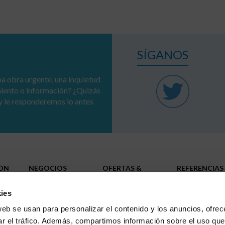
SÍGANOS
a obra urgente, una inquietud
miento o información? ¿Quizás
y le responderemos lo antes
ION
NEGOCIOS
OFERTAS &
REFERENCIAS
SOLUCIONES
Redes
RSE
Administraciones públicas
ies
Infraestructuras
Industrias
TRABAJA CO
web se usan para personalizar el contenido y los anuncios, ofrec
NOSOTROS
Grandes infraestructuras
ar el tráfico. Además, compartimos información sobre el uso que