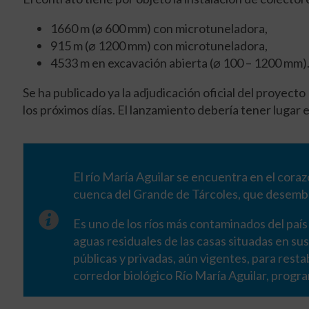
1660 m
(⌀
600 mm) con microtuneladora,
915 m
(⌀
1200 mm) con microtuneladora,
4533 m en excavación abierta
(⌀
100 – 1200 mm)
Se ha publicado ya la adjudicación oficial del proyecto
los próximos días. El lanzamiento debería tener lugar
El río María Aguilar se encuentra en el corazó
cuenca del Grande de Tárcoles, que desembo
Es uno de los ríos más contaminados del país 
aguas residuales de las casas situadas en su
públicas y privadas, aún vigentes, para resta
corredor biológico Río María Aguilar, progr