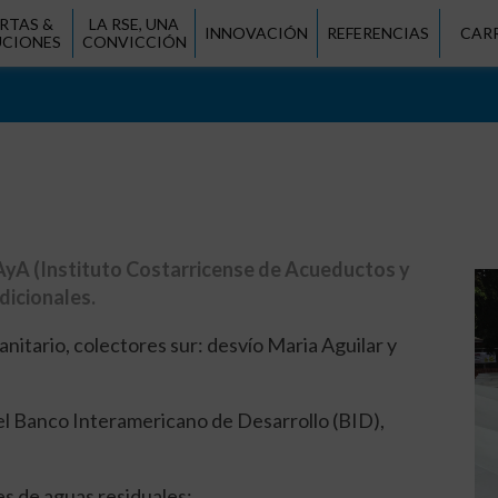
RTAS &
LA RSE, UNA
INNOVACIÓN
REFERENCIAS
CAR
UCIONES
CONVICCIÓN
yA (Instituto Costarricense de Acueductos y
dicionales.
anitario, colectores sur: desvío Maria Aguilar y
 el Banco Interamericano de Desarrollo (BID),
es de aguas residuales: