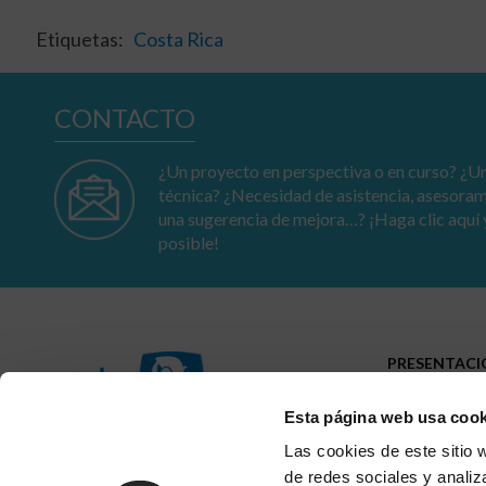
Etiquetas:
Costa Rica
CONTACTO
¿Un proyecto en perspectiva o en curso? ¿Un
técnica? ¿Necesidad de asistencia, asesora
una sugerencia de mejora…? ¡Haga clic aquí 
posible!
PRESENTAC
Perfil
Esta página web usa cook
Presencia
Trayectoria
23-25 av. du Docteur Lannelongue
Las cookies de este sitio 
75014 Paris
de redes sociales y analiz