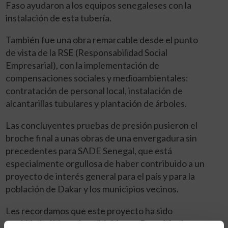
Faso ayudaron a los equipos senegaleses con la
instalación de esta tubería.
También fue una obra remarcable desde el punto
de vista de la RSE (Responsabilidad Social
Empresarial), con la implementación de
compensaciones sociales y medioambientales:
contratación de personal local, instalación de
alcantarillas tubulares y plantación de árboles.
Las concluyentes pruebas de presión pusieron el
broche final a unas obras de una envergadura sin
precedentes para SADE Senegal, que está
especialmente orgullosa de haber contribuido a un
proyecto de interés general para el país y para la
población de Dakar y los municipios vecinos.
Les recordamos que este proyecto ha sido
también la última obra dirigida por Pascal Autin, un