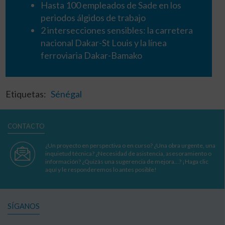
Hasta 100 empleados de Sade en los
periodos álgidos de trabajo
2 intersecciones sensibles: la carretera
nacional Dakar-St Louis y la línea
ferroviaria Dakar-Bamako
Etiquetas:
Sénégal
CONTACTO
¿Un proyecto en perspectiva o en curso? ¿Una obra urgente, una
inquietud técnica? ¿Necesidad de asistencia, asesoramiento o
información? ¿Quizás una sugerencia de mejora…? ¡Haga clic
aquí y le responderemos lo antes posible!
SÍGANOS