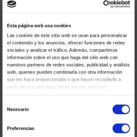
miembro destacado de nuestra empresa, y a quien
mandamos un cálido saludo desde aquí.
Felicitamos públicamente a todos los equipos por
Esta página web usa cookies
esta magnífica referencia.
Las cookies de este sitio web se usan para personalizar
el contenido y los anuncios, ofrecer funciones de redes
sociales y analizar el tráfico. Además, compartimos
información sobre el uso que haga del sitio web con
Pero ¿en qué consiste
nuestros partners de redes sociales, publicidad y análisis
exactamente KMS 3?
web, quienes pueden combinarla con otra información
KMS 3 es un proyecto estructural
que les haya proporcionado o que hayan recopilado a
de la Sociedad Nacional de Agua de
partir del uso que haya hecho de sus servicios.
Senegal para el Estado de Senegal.
Tras las plantas de agua KMS 1 y
Selección
KMS 2, esta tercera planta tendrá
Necesario
de
una capacidad de 200 000 m³ al día y,
consentimiento
para el año 2035, cubrirá las
Preferencias
necesidades de agua potable de la