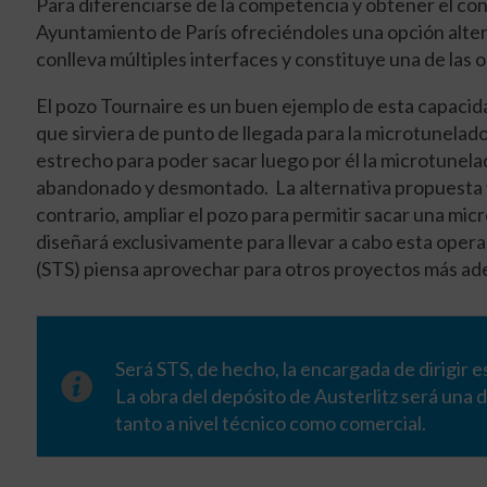
Para diferenciarse de la competencia y obtener el con
Ayuntamiento de París ofreciéndoles una opción alte
conlleva múltiples interfaces y constituye una de las o
El pozo Tournaire es un buen ejemplo de esta capacida
que sirviera de punto de llegada para la microtunelador
estrecho para poder sacar luego por él la microtunela
abandonado y desmontado. La alternativa propuesta y
contrario, ampliar el pozo para permitir sacar una mi
diseñará exclusivamente para llevar a cabo esta opera
(STS) piensa aprovechar para otros proyectos más ad
Será STS, de hecho, la encargada de dirigir e
La obra del depósito de Austerlitz será una
tanto a nivel técnico como comercial.