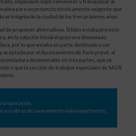
trato, Impluvium supo convencer y tranquilizar al
rnativa para un proyecto técnicamente exigente que
bras insignia de la ciudad de los tres próximos años.
d de proponer alternativas. Si bien estaba previsto
a, en la solución inicial el pozo era demasiado
dora, por lo que estaba en parte destinado a ser
 aceptada por el Ayuntamiento de París prevé, al
crotuneladora desmontable en tres partes, que se
ción y que la sección de trabajos especiales de SADE
elante.
sta operación.
 de sus obras de saneamiento más importantes,