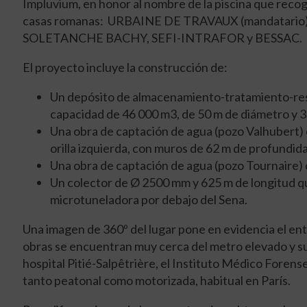
Impluvium, en honor al nombre de la piscina que recogía 
casas romanas: URBAINE DE TRAVAUX (mandatario), 
SOLETANCHE BACHY, SEFI-INTRAFOR y BESSAC.
El proyecto incluye la construcción de:
Un depósito de almacenamiento-tratamiento-rest
capacidad de 46 000 m
3
, de 50 m de diámetro y 
Una obra de captación de agua (pozo Valhubert) 
orilla izquierda, con muros de 62 m de profundida
Una obra de captación de agua (pozo Tournaire) c
Un colector de Ø 2500 mm y 625 m de longitud qu
microtuneladora por debajo del Sena.
Una imagen de 360º del lugar pone en evidencia el e
obras se encuentran muy cerca del metro elevado y sub
hospital Pitié-Salpêtrière, el Instituto Médico Forense
tanto peatonal como motorizada, habitual en París.