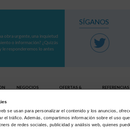
SÍGANOS
a obra urgente, una inquietud
miento o información? ¿Quizás
y le responderemos lo antes
ION
NEGOCIOS
OFERTAS &
REFERENCIAS
SOLUCIONES
Redes
RSE
Administraciones públicas
ies
Infraestructuras
Industrias
TRABAJA CO
web se usan para personalizar el contenido y los anuncios, ofrec
NOSOTROS
Grandes infraestructuras
ar el tráfico. Además, compartimos información sobre el uso que
tners de redes sociales, publicidad y análisis web, quienes pue