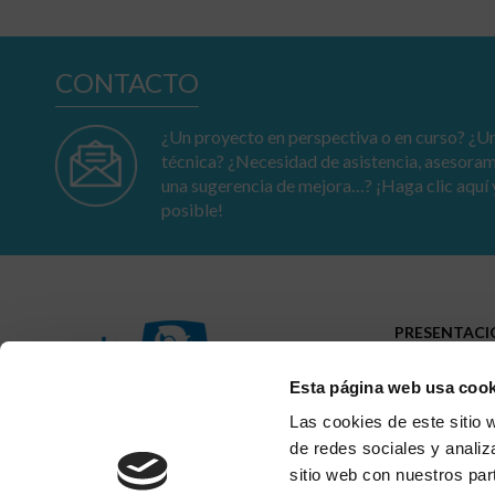
CONTACTO
¿Un proyecto en perspectiva o en curso? ¿Un
técnica? ¿Necesidad de asistencia, asesora
una sugerencia de mejora…? ¡Haga clic aquí 
posible!
PRESENTAC
Perfil
Esta página web usa cook
Presencia
Trayectoria
23-25 av. du Docteur Lannelongue
Las cookies de este sitio 
75014 Paris
de redes sociales y analiz
sitio web con nuestros par