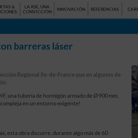
RTAS &
LA RSE, UNA
INNOVACIÓN
REFERENCIAS
CAR
UCIONES
CONVICCIÓN
con barreras láser
irección Regional Ile-de-France que en algunos de
ón.
DIF, una tubería de hormigón armado de Ø 900 mm,
 compleja en un entorno exigente!
, esta obra discurre, durante algo más de 60