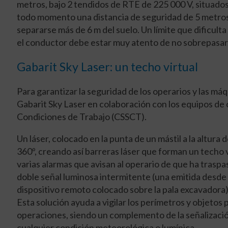
metros, bajo 2 tendidos de RTE de 225 000 V, situado
todo momento una distancia de seguridad de 5 metros 
separarse más de 6 m del suelo. Un límite que dificult
el conductor debe estar muy atento de no sobrepasar
Gabarit Sky Laser: un techo virtual
Para garantizar la seguridad de los operarios y las máq
Gabarit Sky Laser en colaboración con los equipos de 
Condiciones de Trabajo (CSSCT).
Un láser, colocado en la punta de un mástil a la altura
360º, creando así barreras láser que forman un techo vi
varias alarmas que avisan al operario de que ha traspa
doble señal luminosa intermitente (una emitida desde la
dispositivo remoto colocado sobre la pala excavadora)
Esta solución ayuda a vigilar los perímetros y objetos 
operaciones, siendo un complemento de la señalización
cualquier condición meteorológica o lumínica.