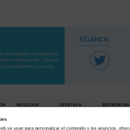
SÍGANOS
a obra urgente, una inquietud
miento o información? ¿Quizás
y le responderemos lo antes
ION
NEGOCIOS
OFERTAS &
REFERENCIAS
SOLUCIONES
Redes
RSE
Administraciones públicas
ies
Infraestructuras
Industrias
TRABAJA CO
web se usan para personalizar el contenido y los anuncios, ofrec