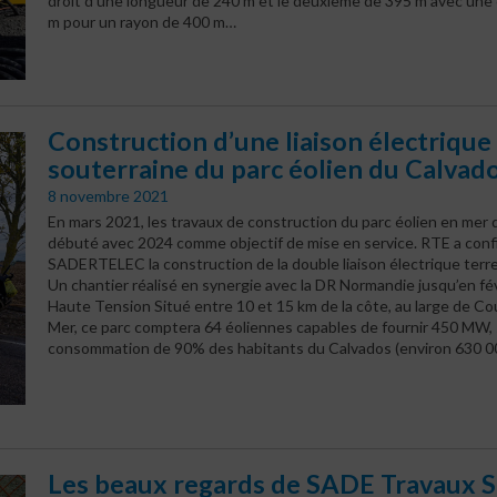
droit d’une longueur de 240 m et le deuxième de 395 m avec une
m pour un rayon de 400 m…
Construction d’une liaison électrique
souterraine du parc éolien du Calvad
8 novembre 2021
En mars 2021, les travaux de construction du parc éolien en mer
débuté avec 2024 comme objectif de mise en service. RTE a conf
SADERTELEC la construction de la double liaison électrique terre
Un chantier réalisé en synergie avec la DR Normandie jusqu’en fé
Haute Tension Situé entre 10 et 15 km de la côte, au large de Co
Mer, ce parc comptera 64 éoliennes capables de fournir 450 MW, s
consommation de 90% des habitants du Calvados (environ 630 0
Les beaux regards de SADE Travaux 