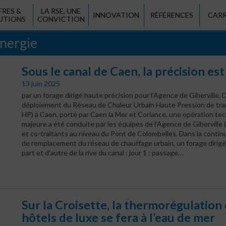
FRES &
LA RSE, UNE
INNOVATION
RÉFÉRENCES
CARR
UTIONS
CONVICTION
nergie
Sous le canal de Caen, la précision est
13 juin 2025
par un forage dirigé haute précision pour l’Agence de Giberville. 
déploiement du Réseau de Chaleur Urbain Haute Pression de tr
HP) à Caen, porté par Caen la Mer et Coriance, une opération te
majeure a été conduite par les équipes de l’Agence de Giberville
et co-traitants au niveau du Pont de Colombelles.
Dans la contin
de remplacement du réseau de chauffage urbain, un forage dirigé 
part et d’autre de la rive du canal : jour 1 : passage…
Sur la Croisette, la thermorégulation
hôtels de luxe se fera à l’eau de mer