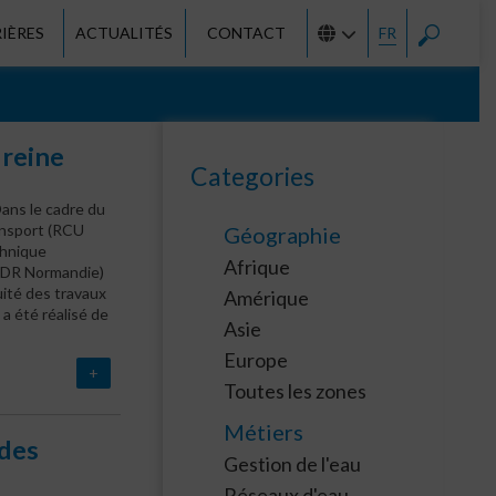
IÈRES
ACTUALITÉS
CONTACT
FR
 reine
Categories
Dans le cadre du
ansport (RCU
Géographie
chnique
Afrique
 (DR Normandie)
uité des travaux
Amérique
a été réalisé de
Asie
Europe
+
Toutes les zones
Métiers
 des
Gestion de l'eau
Réseaux d'eau