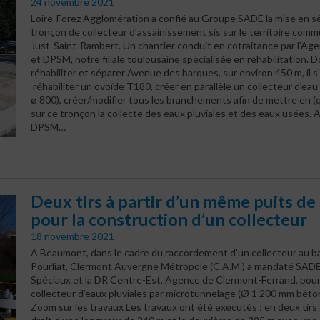
24 novembre 2021
Loire-Forez Agglomération a confié au Groupe SADE la mise en sé
tronçon de collecteur d’assainissement sis sur le territoire comm
Just-Saint-Rambert. Un chantier conduit en cotraitance par l’Ag
et DPSM, notre filiale toulousaine spécialisée en réhabilitation. D
réhabiliter et séparer Avenue des barques, sur environ 450 m, il s’
réhabiliter un ovoïde T180, créer en parallèle un collecteur d’eau
ø 800), créer/modifier tous les branchements afin de mettre en (q
sur ce tronçon la collecte des eaux pluviales et des eaux usées.
DPSM…
Deux tirs à partir d’un même puits de 
pour la construction d’un collecteur
18 novembre 2021
A Beaumont, dans le cadre du raccordement d’un collecteur au ba
Pourliat, Clermont Auvergne Métropole (C.A.M.) a mandaté SAD
Spéciaux et la DR Centre-Est, Agence de Clermont-Ferrand, pour 
collecteur d’eaux pluviales par microtunnelage (Ø 1 200 mm béton
Zoom sur les travaux Les travaux ont été exécutés : en deux tirs 