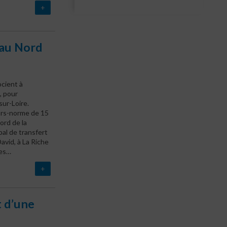
+
 au Nord
cient à
, pour
ur-Loire.
hors-norme de 15
ord de la
pal de transfert
avid, à La Riche
des…
+
t d’une