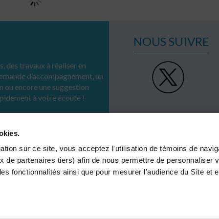
NOUS SUIVRE
, des travaux à réaliser en
 demande d’accompagnement, un
n ou encore une suggestion
apidement à votre écoute !
okies.
tion sur ce site, vous acceptez l'utilisation de témoins de navig
MÉTIERS
OFFRES &
RSE
x de partenaires tiers) afin de nous permettre de personnaliser v
SOLUTIONS
Réseaux
INNOVATION
les fonctionnalités ainsi que pour mesurer l’audience du Site et 
Collectivités territoriales
Infrastructures
Industriels
RÉFÉRENCES
Gestion de l’eau
Grandes infrastructures