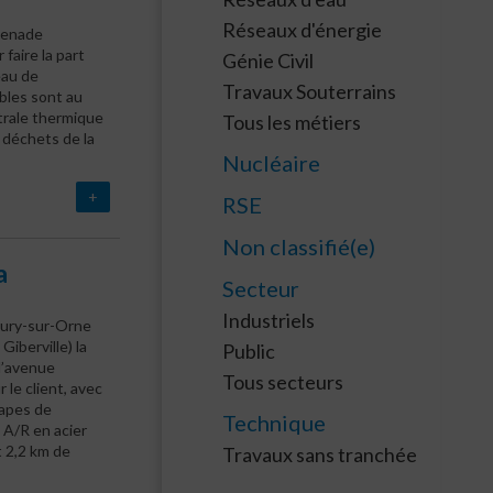
Réseaux d'énergie
menade
faire la part
Génie Civil
eau de
Travaux Souterrains
ables sont au
trale thermique
Tous les métiers
 déchets de la
Nucléaire
+
RSE
Non classifié(e)
a
Secteur
Industriels
leury-sur-Orne
iberville) la
Public
 l’avenue
Tous secteurs
 le client, avec
tapes de
Technique
 A/R en acier
t 2,2 km de
Travaux sans tranchée