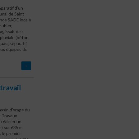
paratif d’un
unal de Saint-
ence SADE locale
oubler,
agissait de :
 pluviale (béton
uasi)séparatif
 Aux équipes de
+
travail
ssin d’orage du
E Travaux
réaliser un
) sur 635 m.
: le premier