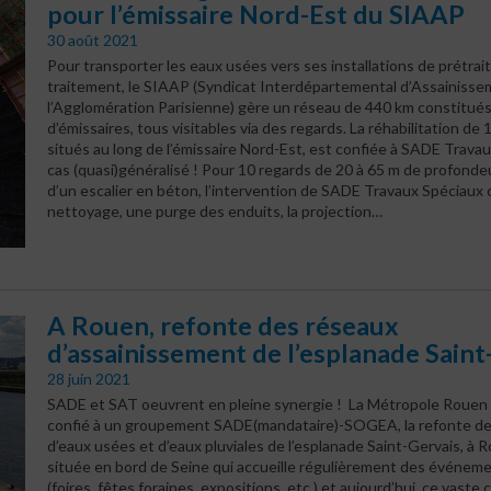
pour l’émissaire Nord-Est du SIAAP
30 août 2021
Pour transporter les eaux usées vers ses installations de prétra
traitement, le SIAAP (Syndicat Interdépartemental d’Assainisse
l’Agglomération Parisienne) gère un réseau de 440 km constitué
d’émissaires, tous visitables via des regards. La réhabilitation de 
situés au long de l’émissaire Nord-Est, est confiée à SADE Trava
cas (quasi)généralisé ! Pour 10 regards de 20 à 65 m de profonde
d’un escalier en béton, l’intervention de SADE Travaux Spéciaux 
nettoyage, une purge des enduits, la projection…
A Rouen, refonte des réseaux
d’assainissement de l’esplanade Saint
28 juin 2021
SADE et SAT oeuvrent en pleine synergie ! La Métropole Rouen
confié à un groupement SADE(mandataire)-SOGEA, la refonte de
d’eaux usées et d’eaux pluviales de l’esplanade Saint-Gervais, à 
située en bord de Seine qui accueille régulièrement des événem
(foires, fêtes foraines, expositions, etc.) et aujourd’hui, ce vaste 