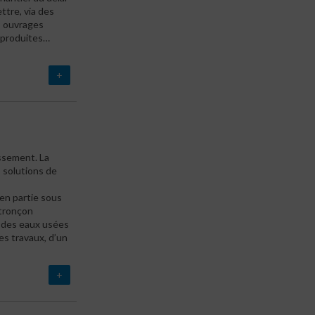
ttre, via des
s ouvrages
s produites…
+
issement. La
 solutions de
en partie sous
 tronçon
é des eaux usées
des travaux, d’un
+