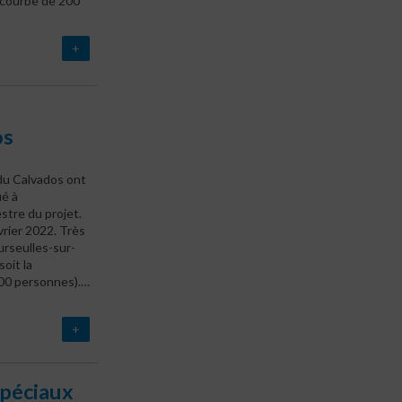
 courbe de 200
+
os
 du Calvados ont
ié à
stre du projet.
vrier 2022.
Très
urseulles-sur-
oit la
00 personnes).…
+
Spéciaux