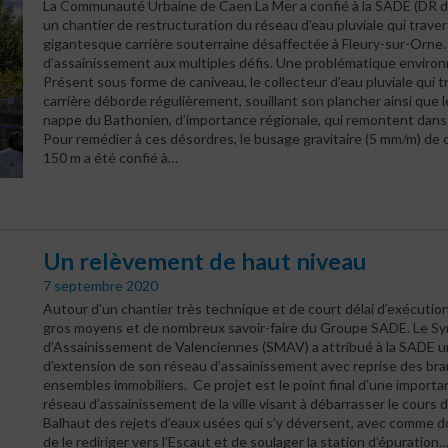
La Communauté Urbaine de Caen La Mer a confié à la SADE (DR 
un chantier de restructuration du réseau d’eau pluviale qui trave
gigantesque carrière souterraine désaffectée à Fleury-sur-Orne.
d’assainissement aux multiples défis. Une problématique enviro
Présent sous forme de caniveau, le collecteur d’eau pluviale qui t
carrière déborde régulièrement, souillant son plancher ainsi que l
nappe du Bathonien, d’importance régionale, qui remontent dans l
Pour remédier à ces désordres, le busage gravitaire (5 mm/m) de
150 m a été confié à…
Un relèvement de haut niveau
7 septembre 2020
Autour d’un chantier très technique et de court délai d’exécution
gros moyens et de nombreux savoir-faire du Groupe SADE. Le Sy
d’Assainissement de Valenciennes (SMAV) a attribué à la SADE 
d’extension de son réseau d’assainissement avec reprise des b
ensembles immobiliers. Ce projet est le point final d’une import
réseau d’assainissement de la ville visant à débarrasser le cours d
Balhaut des rejets d’eaux usées qui s’y déversent, avec comme d
de le rediriger vers l’Escaut et de soulager la station d’épuration