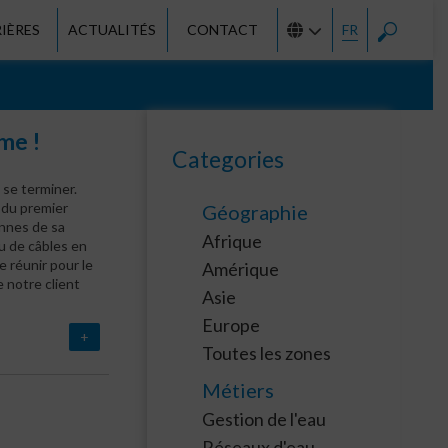
IÈRES
ACTUALITÉS
CONTACT
FR
me !
Categories
 se terminer.
 du premier
Géographie
onnes de sa
Afrique
au de câbles en
e réunir pour le
Amérique
 notre client
Asie
Europe
+
Toutes les zones
Métiers
Gestion de l'eau
Réseaux d'eau