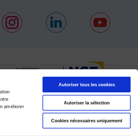
CARRIÈRES
ACTUALITÉS
Autoriser tous les cookies
CONTACT
ation
otre
Autoriser la sélection
en améliorer
es
Ι
Charte fournisseurs
Ι
Médiateur de la
×
Cookies nécessaires uniquement
a SADE. Ces messages sont émis dans le but de passer de