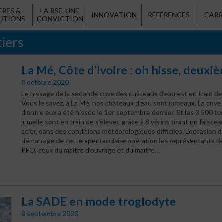
FRES &
LA RSE, UNE
INNOVATION
RÉFÉRENCES
CARR
UTIONS
CONVICTION
tiers
La Mé, Côte d’Ivoire : oh hisse, deuxiè
8 octobre 2020
Le hissage de la seconde cuve des châteaux d’eau est en train de
Vous le savez, à La Mé, nos châteaux d’eau sont jumeaux. La cuve
d’entre eux a été hissée le 1er septembre dernier. Et les 3 500 t
jumelle sont en train de s’élever, grâce à 8 vérins tirant un faisce
acier, dans des conditions météorologiques difficiles. L’occasion d
démarrage de cette spectaculaire opération les représentants de
PFO, ceux du maître d’ouvrage et du maître…
La SADE en mode troglodyte
8 septembre 2020