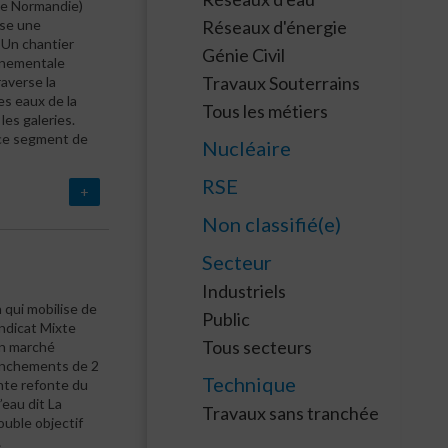
de Normandie)
rse une
Réseaux d'énergie
 Un chantier
Génie Civil
nnementale
Travaux Souterrains
raverse la
es eaux de la
Tous les métiers
es galeries.
 ce segment de
Nucléaire
RSE
+
Non classifié(e)
Secteur
Industriels
 qui mobilise de
Public
ndicat Mixte
Tous secteurs
un marché
ranchements de 2
Technique
ante refonte du
’eau dit La
Travaux sans tranchée
ouble objectif
…