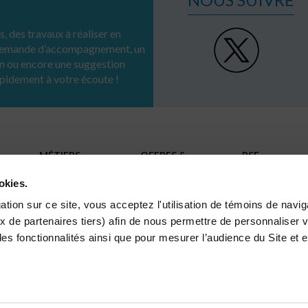
, des travaux à réaliser en
 demande d’accompagnement, un
n ou encore une suggestion
apidement à votre écoute !
MÉTIERS
OFFRES &
RSE
SOLUTIONS
Réseaux
INNOVATION
okies.
Collectivités territoriales
Infrastructures
Industriels
RÉFÉRENCES
Gestion de l’eau
tion sur ce site, vous acceptez l'utilisation de témoins de navig
Grandes infrastructures
x de partenaires tiers) afin de nous permettre de personnaliser v
les fonctionnalités ainsi que pour mesurer l’audience du Site et 
essionnelle Femmes Hommes
Ι
Protection des données personnell
 réservés
s se faisant passer frauduleusement pour des collaborateurs de l