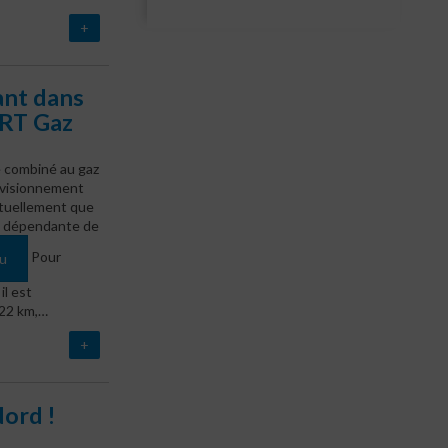
+
ant dans
GRT Gaz
e combiné au gaz
rovisionnement
actuellement que
nt dépendante de
Pour
au
il est
 22 km,…
+
Nord !