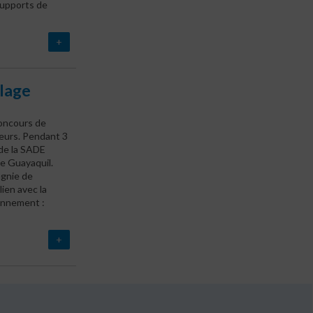
supports de
+
lage
concours de
teurs. Pendant 3
 de la SADE
de Guayaquil.
agnie de
lien avec la
onnement :
+