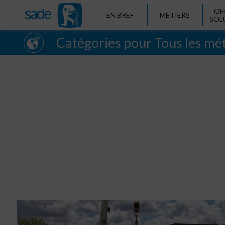
OF
EN BREF
MÉTIERS
SOL
Catégories pour Tous les mé