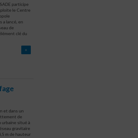
 SADE participe
ploite le Centre
opole
s a lancé, en
seau de
élément clé du
+
ffage
in et dans un
battement de
 urbaine situé à
éseau gravitaire
4,5 m de hauteur