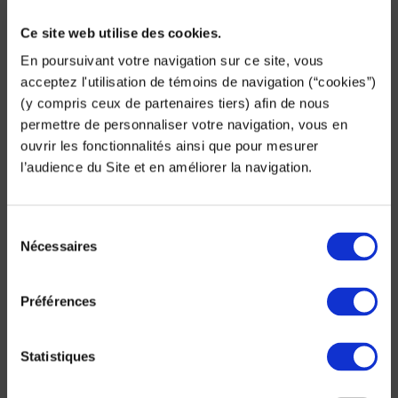
Direction Régionale
Agences
Antennes
Ce site web utilise des cookies.
DIRECTION RÉGIONALE SUD-OUEST
En poursuivant votre navigation sur ce site, vous
15, avenue Gustave Eiffel
acceptez l'utilisation de témoins de navigation (“cookies”)
BP 3
(y compris ceux de partenaires tiers) afin de nous
Parc Industriel
permettre de personnaliser votre navigation, vous en
33602 PESSAC CEDEX
ouvrir les fonctionnalités ainsi que pour mesurer
05 57 89 08 60
l’audience du Site et en améliorer la navigation.
sud-ouest@sade-cgth.fr
324
Sélection
Nécessaires
du
consentement
Actualités
Préférences
International
Statistiques
France