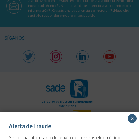
¿Un proyecto en perspectiva o en curso? ¿Una obra urgente, una
inquietud técnica? ¿Necesidad de asistencia, asesoramiento o
información? ¿Quizás una sugerencia de mejora…? ¡Haga clic
aquí y le responderemos lo antes posible!
SÍGANOS
23-25 av. du Docteur Lannelongue
75014 Paris
×
Alerta de Fraude
Se nos ha informado del envío de correos electrónicos