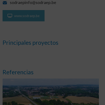
sodraepinfo@sodraep.be
www.sodraep.be
Principales proyectos
Referencias