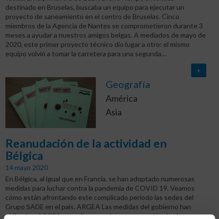
destinado en Bruselas, buscaba un equipo para ejecutar un
proyecto de saneamiento en el centro de Bruselas. Cinco
miembros de la Agencia de Nantes se comprometieron durante 3
meses a ayudar a nuestros amigos belgas. A mediados de mayo de
2020, este primer proyecto técnico dio lugar a otro: el mismo
equipo volvió a tomar la carretera para una segunda…
+
Geografía
América
Asia
Reanudación de la actividad en
Bélgica
14 mayo 2020
En Bélgica, al igual que en Francia, se han adoptado numerosas
medidas para luchar contra la pandemia de COVID 19. Veamos
cómo están afrontando este complicado periodo las sedes del
Grupo SADE en el país. ARGEA Las medidas del gobierno han
obligado a ARGEA a paralizar sus obras, a excepción de algunos