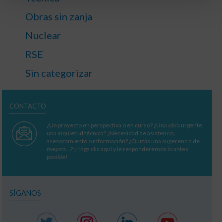
Obras sin zanja
Nuclear
RSE
Sin categorizar
CONTACTO
¿Un proyecto en perspectiva o en curso? ¿Una obra urgente,
una inquietud técnica? ¿Necesidad de asistencia,
asesoramiento o información? ¿Quizás una sugerencia de
mejora…? ¡Haga clic aquí y le responderemos lo antes
posible!
SÍGANOS