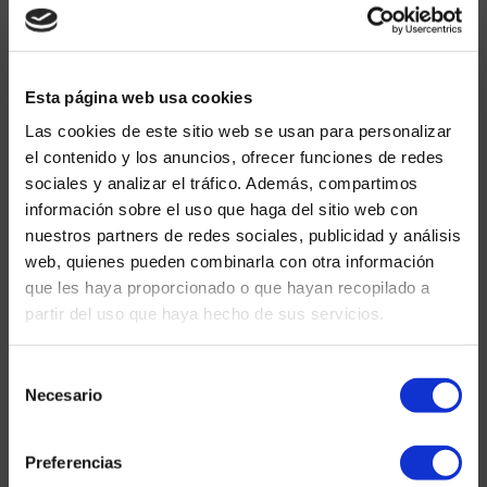
contratos de emergencia en sectores que prestan servicios a la
población. Repasemos lo acontecido en las últimas semanas. De
mediados de marzo a mediados de abril Durante las primeras 4
semanas de confinamiento estricto, ARGEA trabajó en la
adaptación de sus procedimientos de trabajo y en la adquisición…
Esta página web usa cookies
Las cookies de este sitio web se usan para personalizar
+
el contenido y los anuncios, ofrecer funciones de redes
Europa
sociales y analizar el tráfico. Además, compartimos
información sobre el uso que haga del sitio web con
África
nuestros partners de redes sociales, publicidad y análisis
Todas las aréas
web, quienes pueden combinarla con otra información
que les haya proporcionado o que hayan recopilado a
Rumbo a Bélgica
partir del uso que haya hecho de sus servicios.
18 marzo 2020
ARGEA confirma su posición en VIVAQUA. Vivaqua, la antigua
Selección
Compañía Intermunicipal de Aguas de Bruselas, es una de las
Necesario
de
principales empresas intermunicipales belgas en el ámbito de la
consentimiento
producción y distribución de agua potable. ARGEA, nuestra filial
belga, es un socio histórico de VIVAQUA. En las últimas semanas,
Preferencias
ARGEA ha confirmado su posición como empresa de referencia