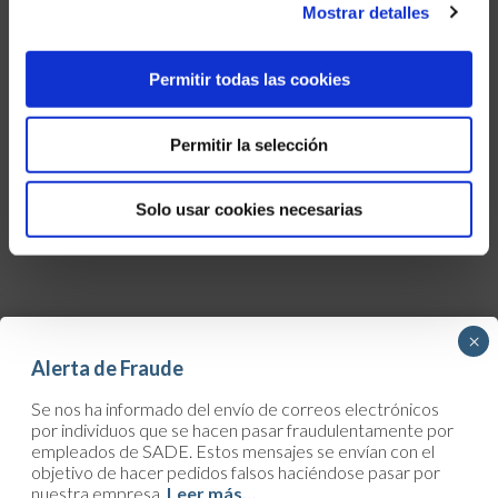
Mostrar detalles
Permitir todas las cookies
Permitir la selección
Solo usar cookies necesarias
×
Alerta de Fraude
Se nos ha informado del envío de correos electrónicos
por individuos que se hacen pasar fraudulentamente por
CONTACTO
empleados de SADE. Estos mensajes se envían con el
objetivo de hacer pedidos falsos haciéndose pasar por
¿Un proyecto en perspectiva o en curso? ¿Una obra urgente, una
nuestra empresa.
Leer más…